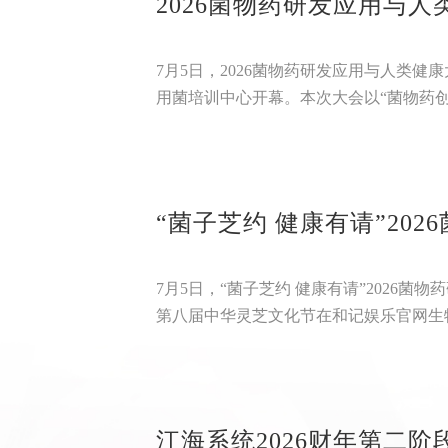
2026菌物药研发应用与
课程导入部分，胡老师
娱乐官网召开
7月5日，2026菌物药研发应用与人类健
用菌培训中心开幕。本次大会以“菌物药
主题，吸引了来自澳门、马来西亚、俄罗
400多位菌物药领域专家学者、科研人员
海之城，围绕菌物药前沿技术、产业转化
流，为灵芝产业的高质量发展注入国际智
“菌子芝约 健康有请”20
药专业委员会、吉林农业大学主
人类健康大会暨第八届中
7月5日，“菌子芝约 健康有请”2026菌
第八届中华灵芝文化节在和记娱乐官网生
南通夏日见面计划的文旅特色活动之一，
串联起工业旅游特色体验与国际菌物药学
的灵芝产业爱好者、从业者齐聚江海之城
业、美食与研学的夏日盛会。中国工程院
江海系统2026财年第二