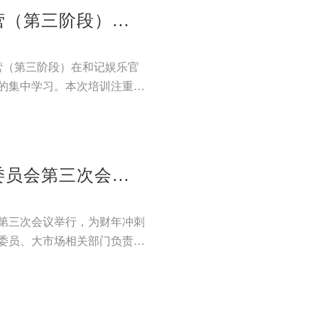
营（第三阶段）培
营（第三阶段）在和记娱乐官
天的集中学习。本次培训注重专
、名校专家指导、实地调研研
内容，系统助力学员夯实专业
赴菌物学术盛会 对话行业专
药研发与人类健康大会，近距离
委员会第三次会议
会第三次会议举行，为财年冲刺
委员、大市场相关部门负责人
建设角度，阐述工作规划，表
强化市场竞争力。他提出，将
旅行为抓手，深化文化传播与品
市场公信力。会上，他还发布