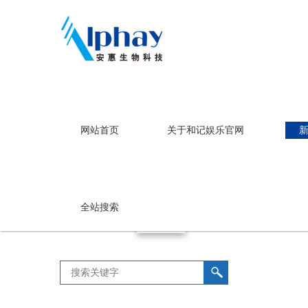
和记娱乐官网
网站首页
关于和记娱乐官网
新闻聚焦
和记娱乐官网
全站搜索