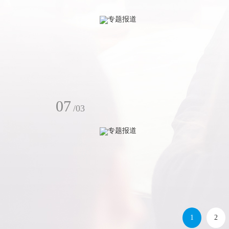
07
/03
1
2